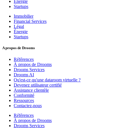
Énergie
Startups
Immobilier
Financial Services
Légal
Énergie
Startups
A propos de Drooms
Références
À propos de Drooms
Drooms Services
Drooms AI
Qu'est-ce qu'une dataroom virtuelle ?
Devenez utilisateur certifié
Assistance clientèle
Conformité
Ressources
Contactez-nous
Références
À propos de Drooms
Drooms Services